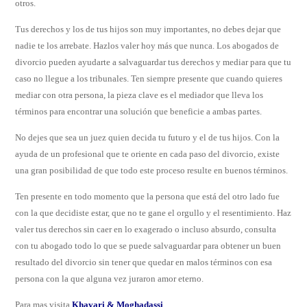
otros.
Tus derechos y los de tus hijos son muy importantes, no debes dejar que
nadie te los arrebate. Hazlos valer hoy más que nunca. Los abogados de
divorcio pueden ayudarte a salvaguardar tus derechos y mediar para que tu
caso no llegue a los tribunales. Ten siempre presente que cuando quieres
mediar con otra persona, la pieza clave es el mediador que lleva los
términos para encontrar una solución que beneficie a ambas partes.
No dejes que sea un juez quien decida tu futuro y el de tus hijos. Con la
ayuda de un profesional que te oriente en cada paso del divorcio, existe
una gran posibilidad de que todo este proceso resulte en buenos términos.
Ten presente en todo momento que la persona que está del otro lado fue
con la que decidiste estar, que no te gane el orgullo y el resentimiento. Haz
valer tus derechos sin caer en lo exagerado o incluso absurdo, consulta
con tu abogado todo lo que se puede salvaguardar para obtener un buen
resultado del divorcio sin tener que quedar en malos términos con esa
persona con la que alguna vez juraron amor eterno.
Para mas visita
Khavari & Moghadassi
.